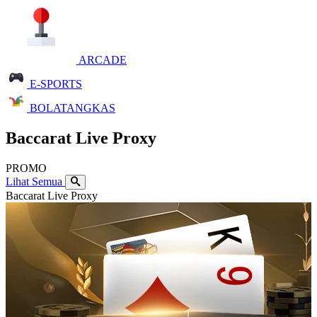
ARCADE
E-SPORTS
BOLATANGKAS
Baccarat Live Proxy
PROMO
Lihat Semua
Baccarat Live Proxy