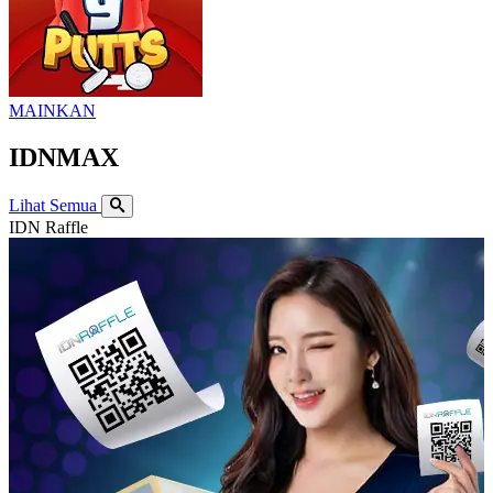
MAINKAN
IDNMAX
Lihat Semua
IDN Raffle