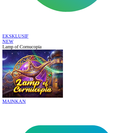
EKSKLUSIF
NEW
Lamp of Cornucopia
MAINKAN