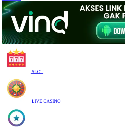
SLOT
LIVE CASINO