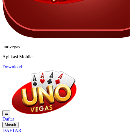
unovegas
Aplikasi Mobile
Download
Daftar
Masuk
DAFTAR