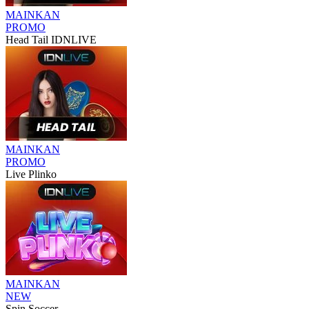
MAINKAN
PROMO
Head Tail IDNLIVE
MAINKAN
PROMO
Live Plinko
MAINKAN
NEW
Spin Soccer