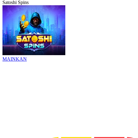
Satoshi Spins
MAINKAN