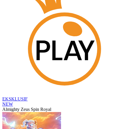
EKSKLUSIF
NEW
Almighty Zeus Spin Royal