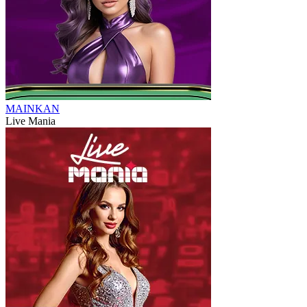
MAINKAN
Live Mania