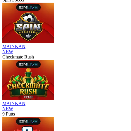
MAINKAN
NEW
Checkmate Rush
MAINKAN
NEW
9 Putts