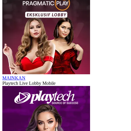
MAINKAN
Playtech Live Lobby Mobile