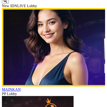
New IDNLIVE Lobby
MAINKAN
PP Lobby